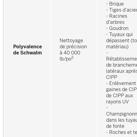
- Brique
- Tiges d’acie
- Racines
d’arbres
- Goudron
- Tuyaux qui
Nettoyage
dépassent (to
Polyvalence
de précision
matériau)
de Schwalm
à 40 000
-
2
lb/po
Rétablisseme
de branchem
latéraux aprè
CIPP
- Enlèvement
gaines de CIP
de CIPP aux
rayons UV
-
Champignon
dans les tuya
de fonte
- Roches et t