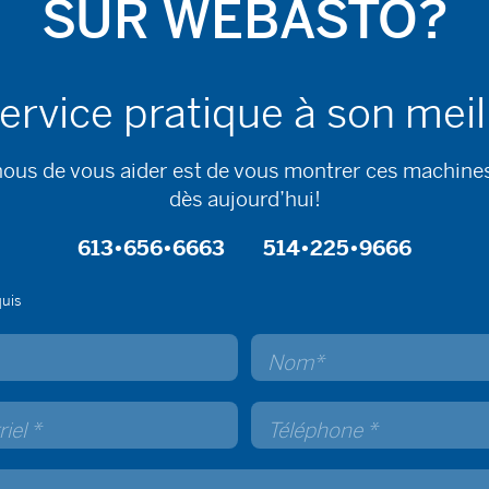
SUR WEBASTO?
ervice pratique à son meil
nous de vous aider est de vous montrer ces machine
dès aujourd’hui!
613•656•6663
514•225•9666
quis