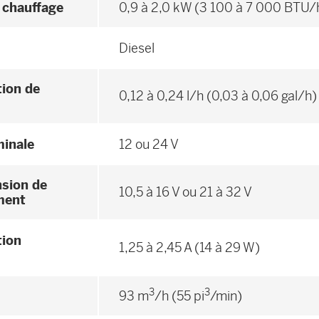
 chauffage
0,9 à 2,0 kW (3 100 à 7 000 BTU/
Diesel
ion de
0,12 à 0,24 l/h (0,03 à 0,06 gal/h)
minale
12 ou 24 V
nsion de
10,5 à 16 V ou 21 à 32 V
ment
ion
1,25 à 2,45 A (14 à 29 W)
3
3
93 m
/h (55 pi
/min)