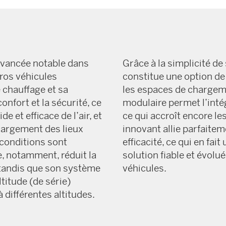
avancée notable dans
Grâce à la simplicité de 
gros véhicules
constitue une option d
 chauffage et sa
les espaces de chargem
nfort et la sécurité, ce
modulaire permet l’inté
e et efficace de l’air, et
ce qui accroît encore le
hargement des lieux
innovant allie parfait
conditions sont
efficacité, ce qui en fai
, notamment, réduit la
solution fiable et évolu
 tandis que son système
véhicules.
titude (de série)
 différentes altitudes.