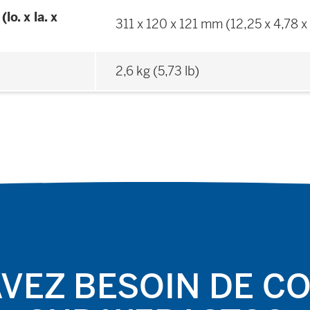
lo. x la. x
311 x 120 x 121 mm (12,25 x 4,78 x
2,6 kg (5,73 lb)
VEZ BESOIN DE C